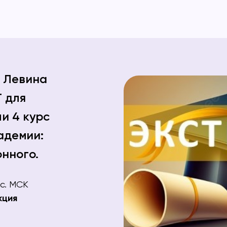
 Левина
 для
ли 4 курс
адемии:
нного.
ас. МСК
кция