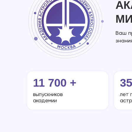
АК
МИ
Ваш п
знани
11 700 +
35
выпускников
лет 
академии
аст