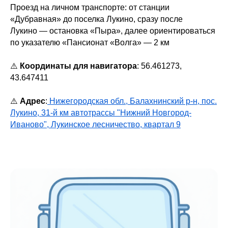
Проезд на личном транспорте: от станции
«Дубравная» до поселка Лукино, сразу после
Лукино — остановка «Пыра», далее ориентироваться
по указателю «Пансионат «Волга» — 2 км
⚠️
Координаты для навигатора
: 56.461273,
43.647411
⚠️
Адрес
:
Нижегородская обл., Балахнинский р-н, пос.
Лукино, 31-й км автотрассы "Нижний Новгород-
Иваново", Лукинское лесничество, квартал 9