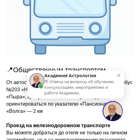
📍Общественным транспортом
×
Академия Астрологии
👋 Отвечу на вопросы об обучении,
От автостанции «Канавинская» отправляется автобус
консультациях, мероприятиях и
№203 «Н.Новгород — Балахна» до остановка
работе Академии.
«Пыра», сразу после поселка Лукино, далее
ориентироваться по указателю «Пансионат
«Волга» — 2 км
Проезд на железнодорожном транспорте
Вы можете добраться до отеля не только на личном
автомобиле, но и на железнодорожном транспорте.