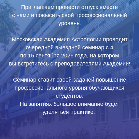
Приглашаем провести отпуск вместе
с нами и повысить свой профессиональный
уровень.
Московская Академия Астрологии проводит
очередной выездной семинар с 4
по 15 сентября 2026 года, на котором
вы встретитесь с преподавателями Академии!
Семинар ставит своей задачей повышение
профессионального уровня обучающихся
студентов.
На занятиях большое внимание будет
уделяться практике.