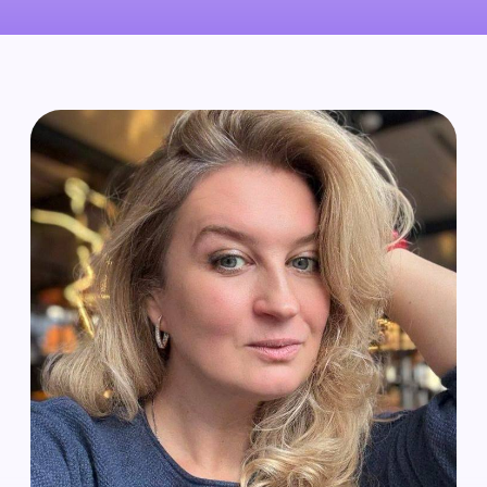
Преподаватель: Кадина
Галина Владимировна
💻
Формат курса
: дистанционное
обучение, онлайн.
Уровень подготовки
–
выпускники
Колледжа.
🚀 Начало:
24 марта по 30 июня 2026 г.
📅
Расписание
–
по
вторникам
с 19:00
до 21:00 часа.
💰
Стоимость курса
:
🔹всего курса целиком (14 занятий)
–
15
000 руб., с учётом НДС
Записаться