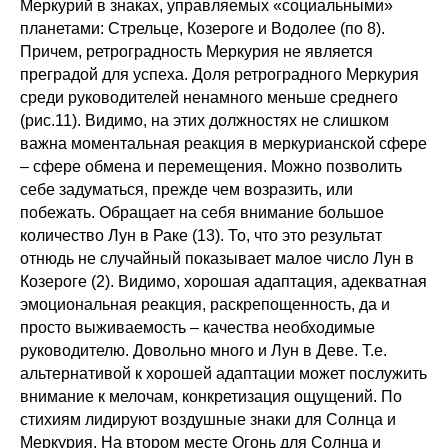
Меркурий в знаках, управляемых «социальными»
планетами: Стрельце, Козероге и Водолее (по 8).
Причем, ретроградность Меркурия не является
преградой для успеха. Доля ретроградного Меркурия
среди руководителей ненамного меньше среднего
(рис.11). Видимо, на этих должностях не слишком
важна моментальная реакция в меркурианской сфере
– сфере обмена и перемещения. Можно позволить
себе задуматься, прежде чем возразить, или
побежать. Обращает на себя внимание большое
количество Лун в Раке (13). То, что это результат
отнюдь не случайный показывает малое число Лун в
Козероге (2). Видимо, хорошая адаптация, адекватная
эмоциональная реакция, раскрепощенность, да и
просто выживаемость – качества необходимые
руководителю. Довольно много и Лун в Деве. Т.е.
альтернативой к хорошей адаптации может послужить
внимание к мелочам, конкретизация ощущений. По
стихиям лидируют воздушные знаки для Солнца и
Меркурия. На втором месте Огонь для Солнца и