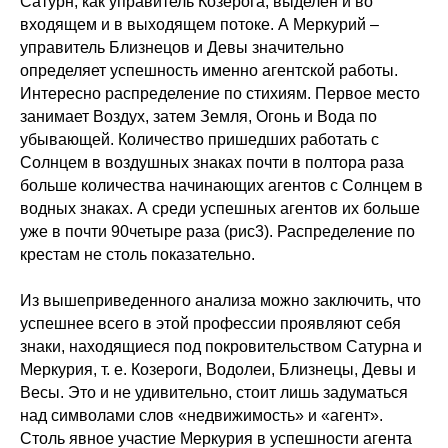
Сатурн, как управитель Козерога, выделен и во
входящем и в выходящем потоке. А Меркурий –
управитель Близнецов и Девы значительно
определяет успешность именно агентской работы.
Интересно распределение по стихиям. Первое место
занимает Воздух, затем Земля, Огонь и Вода по
убывающей. Количество пришедших работать с
Солнцем в воздушных знаках почти в полтора раза
больше количества начинающих агентов с Солнцем в
водных знаках. А среди успешных агентов их больше
уже в почти 90четыре раза (рис3). Распределение по
крестам не столь показательно.
Из вышеприведенного анализа можно заключить, что
успешнее всего в этой профессии проявляют себя
знаки, находящиеся под покровительством Сатурна и
Меркурия, т. е. Козероги, Водолеи, Близнецы, Девы и
Весы. Это и не удивительно, стоит лишь задуматься
над символами слов «недвижимость» и «агент».
Столь явное участие Меркурия в успешности агента