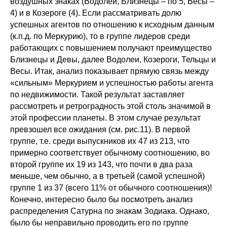
воздушных знаках (Водолей, Близнецы – по 5, Весы –
4) и в Козероге (4). Если рассматривать долю
успешных агентов по отношению к исходным данным
(к.п.д. по Меркурию), то в группе лидеров среди
работающих с повышением получают преимущество
Близнецы и Девы, далее Водолеи, Козероги, Тельцы и
Весы. Итак, анализ показывает прямую связь между
«сильным» Меркурием и успешностью работы агента
по недвижимости. Такой результат заставляет
рассмотреть и ретроградность этой столь значимой в
этой профессии планеты. В этом случае результат
превзошел все ожидания (см. рис.11). В первой
группе, т.е. среди выпускников их 47 из 213, что
примерно соответствует обычному соотношению, во
второй группе их 19 из 143, что почти в два раза
меньше, чем обычно, а в третьей (самой успешной)
группе 1 из 37 (всего 11% от обычного соотношения)!
Конечно, интересно было бы посмотреть анализ
распределения Сатурна по знакам Зодиака. Однако,
было бы неправильно проводить его по группе