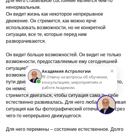
Для него стабильное состояние является чем-то
ненормальным.
Он видит жизнь как некоторое непрерывное
движение. Он стремится, как можно ярче
использовать возможности, но не конкретной
ситуации, все те, которые перед ним
разворачиваются.
Он видит больше возможностей. Он видит не только
возможности, предоставляемые ему сегодняшней
ситуацией, т.е. чисто внешние, технические
×
Академия Астрологии
возможности. Он видит содержательно различные
👋 Отвечу на вопросы об обучении,
пути движения из этой точки в какое-то другое место,
консультациях, мероприятиях и
работе Академии.
он немножечко в будущем. Он психологически
стремится двигаться, чтобы ситуация сама по себе
естественно развивалась. Для него любая устойчивая
ситуация как бы фотографический отпечаток или срез
чего-то непрерывно движущегося.
Для него перемены – состояние естественное. Долго