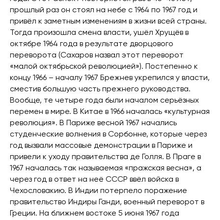
прошлый раз он стоял на небе с 1964 по 1967 год и
привёл к заметным изменениям в жизни всей страны.
Тогда произошла смена власти, ушёл Хрущёв в
октябре 1964 года в результате дворцового
переворота (Сахаров назвал этот переворот
«малой октябрьской революцией»). Постепенно к
концу 1966 – началу 1967 Брежнев укрепился у власти,
сместив большую часть прежнего руководства.
Вообще, те четыре года были началом серьёзных
перемен в мире. В Китае в 1966 началась «культурная
революция». В Париже весной 1967 начались
студенческие волнения в Сорбонне, которые через
год вызвали массовые демонстрации в Париже и
привели к уходу правительства де Голля. В Праге в
1967 началась так называемая «пражская весна», а
через год в ответ на неё СССР ввёл войска в
Чехословакию. В Индии потерпело поражение
правительство Индиры Ганди, военный переворот в
Греции. На ближнем востоке 5 июня 1967 года