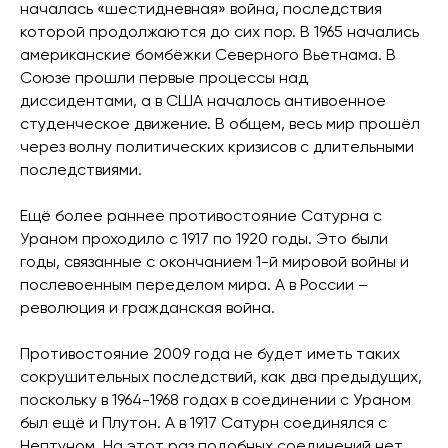
началась «шестидневная» война, последствия
которой продолжаются до сих пор. В 1965 начались
американские бомбёжки Северного Вьетнама. В
Союзе прошли первые процессы над
диссидентами, а в США началось антивоенное
студенческое движение. В общем, весь мир прошёл
через волну политических кризисов с длительными
последствиями.
Ещё более раннее противостояние Сатурна с
Ураном проходило с 1917 по 1920 годы. Это были
годы, связанные с окончанием 1-й мировой войны и
послевоенным переделом мира. А в России –
революция и гражданская война.
Противостояние 2009 года не будет иметь таких
сокрушительных последствий, как два предыдущих,
поскольку в 1964-1968 годах в соединении с Ураном
был ещё и Плутон. А в 1917 Сатурн соединялся с
Нептуном. На этот раз подобных соединений нет,