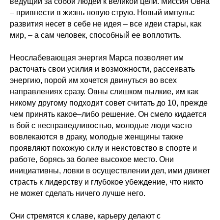
ведущий за собой людей к великой цели. Миссия Овна
– привнести в жизнь новую струю. Новый импульс
развития несет в себе не идея – все идеи стары, как
мир, – а сам человек, способный ее воплотить.
Неослабевающая энергия Марса позволяет им
расточать свои усилия и возможности, рассеивать
энергию, порой им хочется двинуться во всех
направлениях сразу. Овны слишком пылкие, им как
никому другому подходит совет считать до 10, прежде
чем принять какое–либо решение. Он смело кидается
в бой с несправедливостью, молодые люди часто
вовлекаются в драку, молодые женщины также
проявляют похожую силу и неистовство в спорте и
работе, борясь за более высокое место. Они
инициативны, ловки в осуществлении дел, ими движет
страсть к лидерству и глубокое убеждение, что никто
не может сделать ничего лучше него.
Они стремятся к славе, карьеру делают с