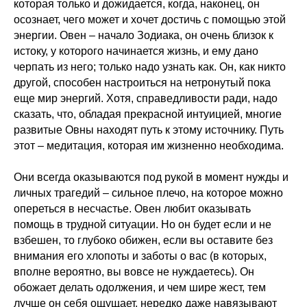
которая только и дожидается, когда, наконец, он
осознает, чего может и хочет достичь с помощью этой
энергии. Овен – начало Зодиака, он очень близок к
истоку, у которого начинается жизнь, и ему дано
черпать из него; только надо узнать как. Он, как никто
другой, способен настроиться на нетронутый пока
еще мир энергий. Хотя, справедливости ради, надо
сказать, что, обладая прекрасной интуицией, многие
развитые Овны находят путь к этому источнику. Путь
этот – медитация, которая им жизненно необходима.
Они всегда оказываются под рукой в момент нужды и
личных трагедий – сильное плечо, на которое можно
опереться в несчастье. Овен любит оказывать
помощь в трудной ситуации. Но он будет если и не
взбешен, то глубоко обижен, если вы оставите без
внимания его хлопоты и заботы о вас (в которых,
вполне вероятно, вы вовсе не нуждаетесь). Он
обожает делать одолжения, и чем шире жест, тем
лучше он себя ощущает, нередко даже навязывают