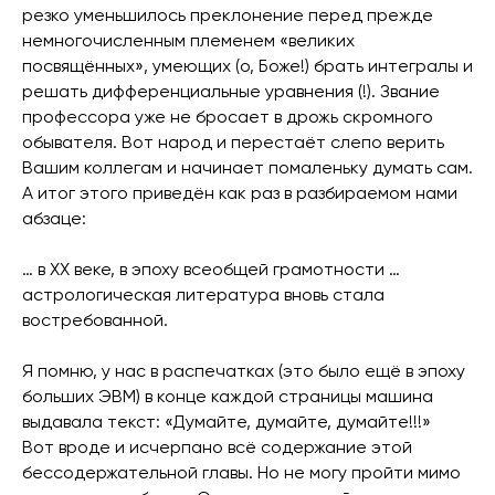
резко уменьшилось преклонение перед прежде
немногочисленным племенем «великих
посвящённых», умеющих (о, Боже!) брать интегралы и
решать дифференциальные уравнения (!). Звание
профессора уже не бросает в дрожь скромного
обывателя. Вот народ и перестаёт слепо верить
Вашим коллегам и начинает помаленьку думать сам.
А итог этого приведён как раз в разбираемом нами
абзаце:
… в XX веке, в эпоху всеобщей грамотности …
астрологическая литература вновь стала
востребованной.
Я помню, у нас в распечатках (это было ещё в эпоху
больших ЭВМ) в конце каждой страницы машина
выдавала текст: «Думайте, думайте, думайте!!!»
Вот вроде и исчерпано всё содержание этой
бессодержательной главы. Но не могу пройти мимо