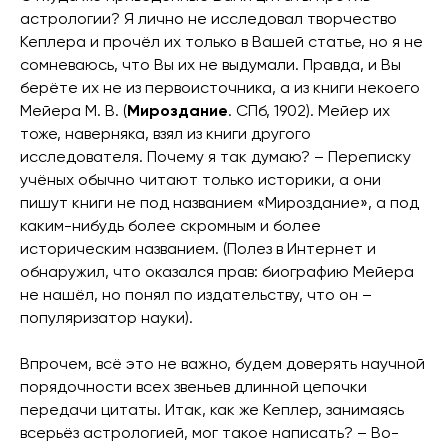
астрологии? Я лично не исследовал творчество
Кеплера и прочёл их только в Вашей статье, но я не
сомневаюсь, что Вы их не выдумали. Правда, и Вы
берёте их не из первоисточника, а из книги некоего
Мейера М. В. (
Мироздание
. СПб, 1902). Мейер их
тоже, наверняка, взял из книги другого
исследователя. Почему я так думаю? – Переписку
учёных обычно читают только историки, а они
пишут книги не под названием «Мироздание», а под
каким-нибудь более скромным и более
историческим названием. (Полез в Интернет и
обнаружил, что оказался прав: биографию Мейера
не нашёл, но понял по издательству, что он –
популяризатор науки).
Впрочем, всё это не важно, будем доверять научной
порядочности всех звеньев длинной цепочки
передачи цитаты. Итак, как же Кеплер, занимаясь
всерьёз астрологией, мог такое написать? – Во-