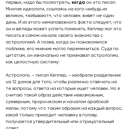
первых, надо бы посмотреть,
когда
он это писал.
Многие идеологи, ссылаясь на кого-нибудь из
великих, «забывают», что человек живёт не один
день. И из этого немаловажного факта следует, что
он и взгляды может успеть поменять. Кеплер мог это
писать в самом начале своего знакомства с
астрологией. А позже, когда он познакомился
поближе, его мнение могло перемениться. Судя по
цитатам, он изначально не признавал астрологию,
как целостную систему:
Астрологи, – писал Кеплер, – изобрели разделение
на 12 домов для того, чтобы различно отвечать на
те вопросы, ответа на которые ищет человек. Но я
считаю такой образ действия невозможным,
суеверным, пророческим и началом арабской
магии, потому что таким образом на каждый вопрос,
какой только приходит человеку в голову,
получается утвердительный или отрицательный
ответ.