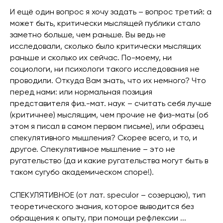
И ещё один вопрос я хочу задать – вопрос третий: а
может быть, критически мыслящей публики стало
заметно больше, чем раньше. Вы ведь не
исследовали, сколько было критически мыслящих
раньше и сколько их сейчас. По-моему, ни
социологи, ни психологи такого исследования не
проводили. Откуда Вам знать, что их немного? Что
перед нами: или нормальная позиция
представителя физ.-мат. наук – считать себя лучше
(критичнее) мыслящим, чем прочие не физ-маты (об
этом я писал в самом первом письме), или образец
спекулятивного мышления? Скорее всего, и то, и
другое. Спекулятивное мышление – это не
ругательство (да и какие ругательства могут быть в
таком сугубо академическом споре!).
СПЕКУЛЯТИВНОЕ (от лат. speculor – созерцаю), тип
теоретического знания, которое выводится без
обращения к опыту, при помощи рефлексии ...