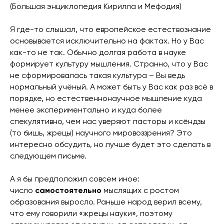
(Большая энциклопедия Кирилла и Мефодия)
Я где-то слышал, что европейское естествознание
основывается исключительно на фактах. Но у Вас
как-то не так. Обычно долгая работа в науке
формирует культуру мышления. Странно, что у Вас
не сформировалась такая культура – Вы ведь
нормальный учёный. А может быть у Вас как раз всё в
порядке, но естественнонаучное мышление куда
менее экспериментально и куда более
спекулятивно, чем нас уверяют пасторы и ксёндзы
(то бишь, жрецы) научного мировоззрения? Это
интересно обсудить, но лучше будет это сделать в
следующем письме.
А я бы предположил совсем иное:
число
самостоятельно
мыслящих с ростом
образования выросло. Раньше народ верил всему,
что ему говорили «жрецы науки», поэтому