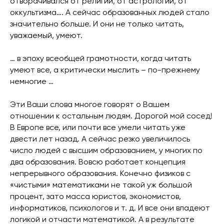
отворачивался от религии, от астрологии, от
оккультизма…. А сейчас образованных людей стало
значительно больше. И они не только читать,
уважаемый, умеют.
… в эпоху всеобщей грамотности, когда читать
умеют все, а критически мыслить – по-прежнему
немногие …
Эти Ваши слова многое говорят о Вашем
отношении к остальным людям. Дорогой мой сосед!
В Европе все, или почти все умели читать уже
двести лет назад. А сейчас резко увеличилось
число людей с высшим образованием, у многих по
два образования. Вовсю работает концепция
непрерывного образования. Конечно физиков с
«чистыми» математиками не такой уж большой
процент, зато масса юристов, экономистов,
информатиков, психологов и т. д. И все они владеют
логикой и отчасти математикой. А в результате