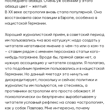
последнего абзаца. Очень уж осенний у этого
абзаца цвет – жёлтый:
В ХХ веке астрология вновь стала популярной. Она
восстановила свои позиции в Европе, особенно в
нацистской Германии.
Хороший журналистский приём, в советский период
им пользовались «на всю катушку»: надо создать у
читателя негативное мнение о чём-то или о ком-то
– ставим рядом с именем персонажа статьи кого-
нибудь погрязнее. Вроде бы, прямой связи нет, а
нужную ассоциацию у читателя создали. Я полагаю,
что подобным приёмом пользовались и в нацистской
Германии. Но данный «метод» это ничуть не
дискредитирует, поскольку и сейчас политики и
журналисты им пользуются, не стесняясь, а
противники астрологии его просто обожают. И
психологически он безупречен: вырабатываем у
читателя условный рефлекс на слово «астрология»,
как у собак Павлова. Мне интересно, почему