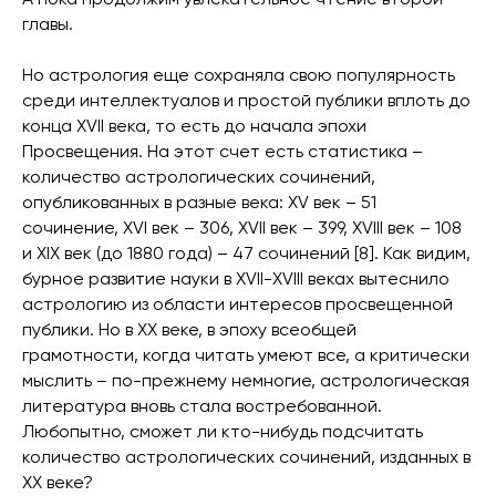
А пока продолжим увлекательное чтение второй
главы.
Но астрология еще сохраняла свою популярность
среди интеллектуалов и простой публики вплоть до
конца XVII века, то есть до начала эпохи
Просвещения. На этот счет есть статистика –
количество астрологических сочинений,
опубликованных в разные века: XV век – 51
сочинение, XVI век – 306, XVII век – 399, XVIII век – 108
и XIX век (до 1880 года) – 47 сочинений [8]. Как видим,
бурное развитие науки в XVII-XVIII веках вытеснило
астрологию из области интересов просвещенной
публики. Но в XX веке, в эпоху всеобщей
грамотности, когда читать умеют все, а критически
мыслить – по-прежнему немногие, астрологическая
литература вновь стала востребованной.
Любопытно, сможет ли кто-нибудь подсчитать
количество астрологических сочинений, изданных в
ХХ веке?