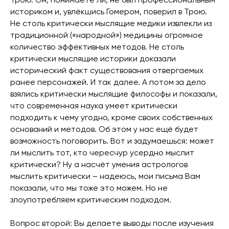
Трою. Он, понимаете ли, не был профессиональным
историком и, увлёкшись Гомером, поверил в Трою.
Не столь критически мыслящие медики извлекли из
традиционной («народной») медицины огромное
количество эффективных методов. Не столь
критически мыслящие историки доказали
исторический факт существования отвергаемых
ранее персонажей. И так далее. А потом за дело
взялись критически мыслящие философы и показали,
что современная наука умеет критически
подходить к чему угодно, кроме своих собственных
оснований и методов. Об этом у нас ещё будет
возможность поговорить. Вот и задумаешься: может
ли мыслить тот, кто чересчур усердно мыслит
критически? Ну а насчёт умения астрологов
мыслить критически – надеюсь, мои письма Вам
показали, что мы тоже это можем. Но не
злоупотребляем критическим подходом.
Вопрос второй: Вы делаете выводы после изучения