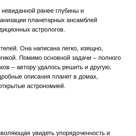
т невиданной ранее глубины и
ганизации планетарных ансамблей
диционных астрологов.
ателей. Она написана легко, изящно,
огикой. Помимо основной задачи – полного
ков – автору удалось решить и другую,
дробные описания планет в домах,
открытые астрономией.
озволяющая увидеть упорядоченность и