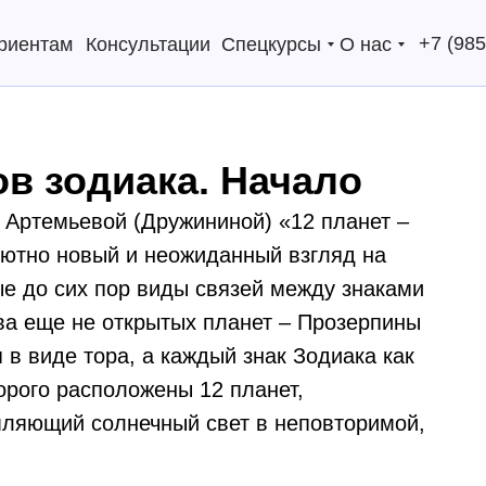
+7 (985
риентам
Консультации
Спецкурсы
О нас
ов зодиака. Начало
и Артемьевой (Дружининой) «12 планет –
лютно новый и неожиданный взгляд на
ые до сих пор виды связей между знаками
тва еще не открытых планет – Прозерпины
 в виде тора, а каждый знак Зодиака как
орого расположены 12 планет,
мляющий солнечный свет в неповторимой,