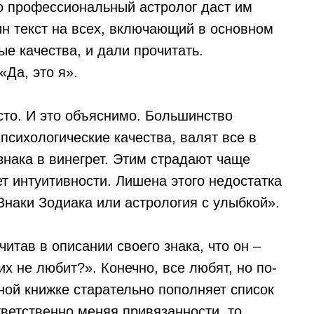
о профессиональный астролог даст им
ин текст на всех, включающий в основном
е качества, и дали прочитать.
Да, это я».
асто. И это объяснимо. Большинство
сихологические качества, валят все в
знака в винегрет. Этим страдают чаще
ет интуитивности. Лишена этого недостатка
Знаки Зодиака или астрология с улыбкой».
итав в описании своего знака, что он –
х не любит?». Конечно, все любят, но по-
ной книжке старательно пополняет список
ветственно меняя привязанности, то