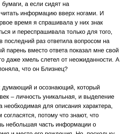
 бумаги, а если сидят на
 читать информацию вверх ногами. И
ервое время я спрашивала у них знак
ься и переспрашивала только для того,
 в последний раз ответила вопросом на
 парень вместо ответа показал мне свой
его даже хмель слетел от неожиданности. А
поняла, что он Близнец?
ек думающий и осознающий, который
век – личность уникальная, и выделение
ра необходимая для описания характера,
м согласятся, потому что знают, что
шь небольшая часть информации о
емя и место его рождения. Но, поскольку