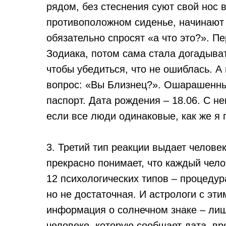
рядом, без стеснения суют свой нос в
противоположном сиденье, начинают
обязательно спросят «а что это?». П
Зодиака, потом сама стала догадыват
чтобы убедиться, что не ошиблась. А
вопрос: «Вы Близнец?». Ошарашенный
паспорт. Дата рождения – 18.06. С н
если все люди одинаковые, как же я 
3. Третий тип реакции выдает челов
прекрасно понимает, что каждый чело
12 психологических типов – процеду
но не достаточная. И астрологи с эти
информация о солнечном знаке – ли
человеке, которую сообщает дата, вр