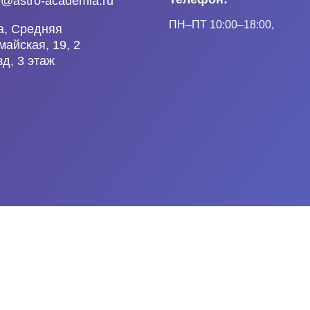
e@astro-academia.ru
ПН
–ПТ
10:00–18:00,
а, Средняя
айская, 19, 2
д, 3 этаж