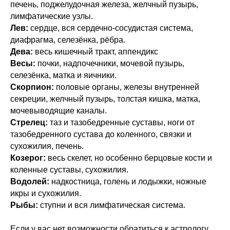
печень, поджелудочная железа, желчный пузырь,
лимфатические узлы.
Лев:
сердце, вся сердечно-сосудистая система,
диафрагма, селезёнка, рёбра.
Дева:
весь кишечный тракт, аппендикс
Весы:
почки, надпочечники, мочевой пузырь,
селезёнка, матка и яичники.
Скорпион:
половые органы, железы внутренней
секреции, желчный пузырь, толстая кишка, матка,
мочевыводящие каналы.
Стрелец:
таз и тазобедренные суставы, ноги от
тазобедренного сустава до коленного, связки и
сухожилия, печень.
Козерог:
весь скелет, но особенно берцовые кости и
коленные суставы, сухожилия.
Водолей:
надкостница, голень и лодыжки, ножные
икры и сухожилия.
Рыбы:
ступни и вся лимфатическая система.
Если у вас нет возможности обратиться к астрологу,