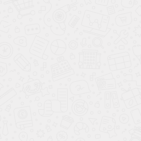
1.
Все периоды статичности Юпитера
сопровождаются сменой власти:
при повороте на
ретроградность
смена власти
происходит за 3-5 лет
перед началом
периода
статичности;
при повороте на
директность
смена власти
происходит во время периода статичности.
2.
Все повороты
на
ретроградность
сопровождаются стабильным и
мягким правлением:
после жесткого правления происходит резкий
поворот к мягкому;
после мягкого – усиление мягкого курса.
3.
Все повороты на
директность
сопровождаются:
массовыми восстаниями против власти центра;
все эти восстания подавляются;