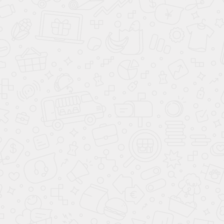
Движение прогрессивного Юпитера – выводы
I. Статичность.