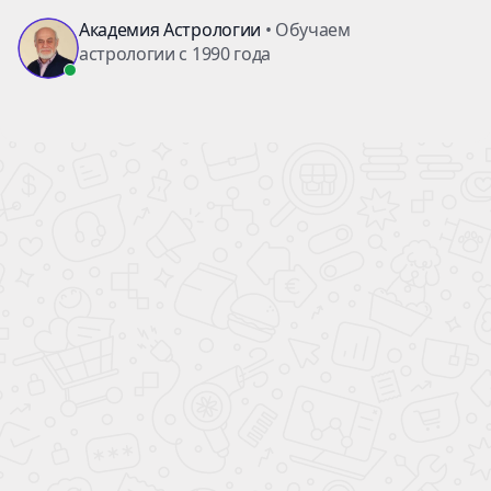
Академия
Астрологии
Точки статичности Юпитера
в карте России
Таблица 1. Область статичности составляет плюс,
минус 3` от точки поворота