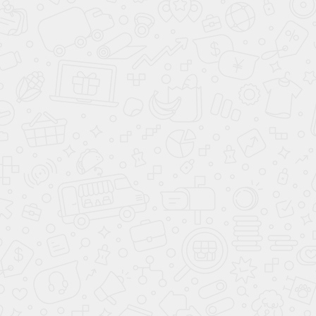
активными выступлениями против сложившейся
идеологии;
период начинается с центробежных тенденций,
за которыми следует экспансия центра.
4.
Статичность (любая) часто сопровождается:
кардинальными реформами;
кризисами власти.
Натальная карта России