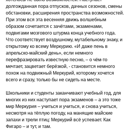
долгожданная пора отпусков, дачных сезонов, смены
обстановки, расширения пространства возможностей.
При этом вся эта весенняя движь волшебным
образом сочетается с зачётами, экзаменами,
подвигами мозгового штурма конца учебного года.
Что соответствует воздушному, мутабельному знаку, и
открытому ко всему Меркурию. «И даже пень в
апрельско-майский день», если немного
перефразировать известную песню, – о чём-то
мечтает, зацветает берёзкой, - становится немного
похож на подвижный Меркурий, которому хочется
всего и сразу, только бы не сидеть на месте.
Школьники и студенты заканчивают учебный год, для
многих из них наступает пора экзаменов – а это тоже
мир Меркурия – учиться и учиться, и снова учиться,
несмотря на тёплую погоду, на манящие майские
запахи и трели птиц: Меркурий всё успевает. Как
Фигаро – и тут, и там.