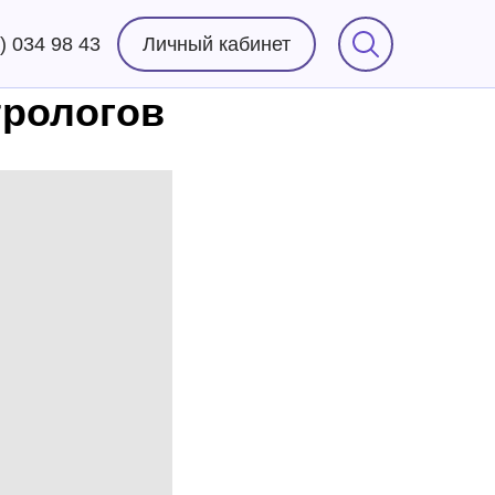
) 034 98 43
Личный кабинет
трологов