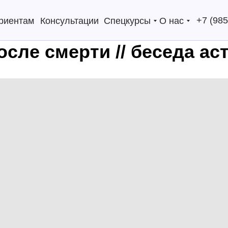
+7 (985
риентам
Консультации
Спецкурсы
О нас
сле смерти // беседа ас