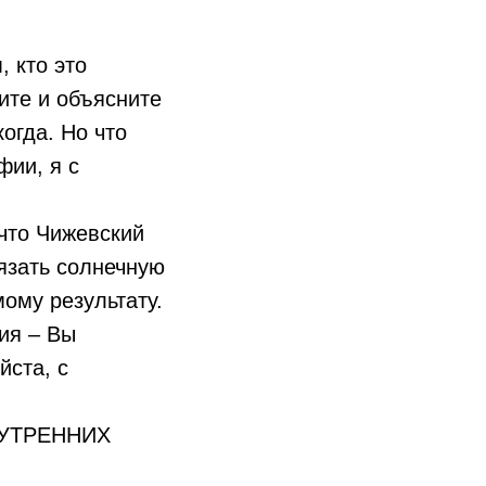
 кто это
ите и объясните
когда. Но что
фии, я с
 что Чижевский
язать солнечную
ому результату.
ия – Вы
йста, с
УТРЕННИХ