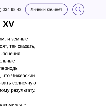
) 034 98 43
Личный кабинет
 XV
ом, и земные
ят, так сказать,
выяснения
тельные
 периоды
, что Чижевский
язать солнечную
ому результату.
знакомился с