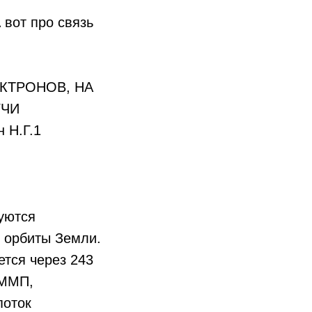
 вот про связь
КТРОНОВ, НА
УЧИ
 Н.Г.1
уются
 орбиты Земли.
ется через 243
 ММП,
поток