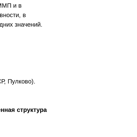
ММП и в
вности, в
едних значений.
Р, Пулково).
нная структура