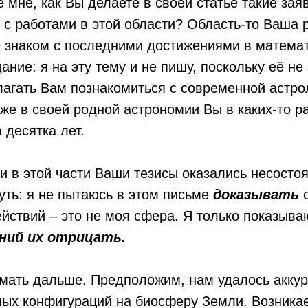
е мне, как Вы делаете в своей статье такие зая
с работами в этой области? Область-то Ваша р
е знаком с последними достижениями в математ
ание: я на эту тему и не пишу, поскольку её не
лагать Вам познакомиться с современной астро
же в своей родной астрономии Вы в каких-то р
 десятка лет.
 и в этой части Ваши тезисы оказались несосто
уть: я не пытаюсь в этом письме
доказывать
йствий – это не моя сфера. Я только показыва
аний их отрицать.
мать дальше. Предположим, нам удалось аккур
ых конфигураций на биосферу Земли. Возникае