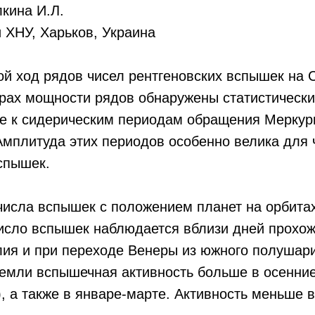
лкина И.Л.
 ХНУ, Харьков, Украина
й ход рядов чисел рентгеновских вспышек на 
трах мощности рядов обнаружены статистическ
ие к сидерическим периодам обращения Меркур
Амплитуда этих периодов особенно велика для 
спышек.
исла вспышек с положением планет на орбитах
исло вспышек наблюдается вблизи дней прохо
ия и при переходе Венеры из южного полушар
Земли вспышечная активность больше в осенни
), а также в январе-марте. Активность меньше 