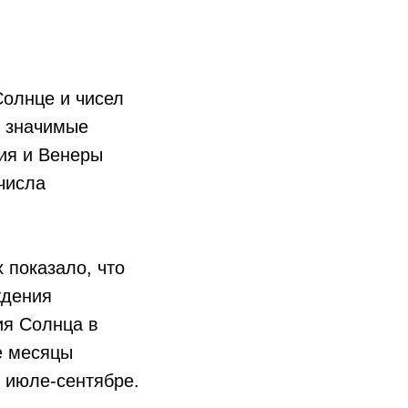
Солнце и чисел
и значимые
ия и Венеры
числа
 показало, что
ждения
ия Солнца в
е месяцы
в июле-сентябре.