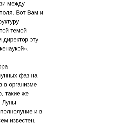
язи между
поля. Вот Вам и
руктуру
этой темой
м директор эту
лженаукой».
ора
лунных фаз на
в в организме
, такие же
е Луны
 полнолуние и в
сем известен,