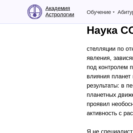
Академия
Обучение
Абиту
Астрологии
Наука C
стелляции по от
явления, завися
под контролем п
влияния планет
результаты: в п
планетных движ
проявил необос
активность с ра
Я не специалист