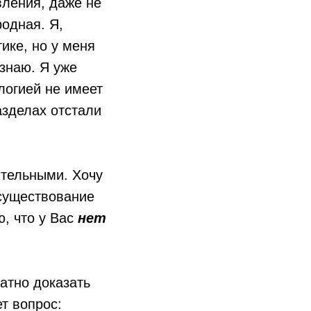
вления, даже не
одная. Я,
ике, но у меня
 знаю. Я уже
логией не имеет
азделах отстали
ятельными. Хочу
существование
ю, что у Вас
нет
атно доказать
т вопрос: