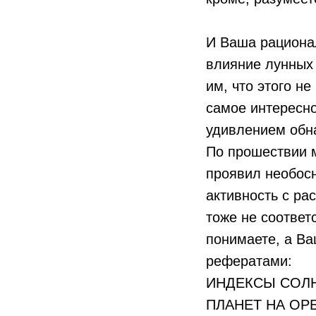
И Ваша рационал
влияние лунных 
им, что этого не
самое интересно
удивлением обн
По прошествии 
проявил необос
активность с ра
тоже не соответ
понимаете, а Ва
рефератами:
ИНДЕКСЫ СОЛ
ПЛАНЕТ НА ОР