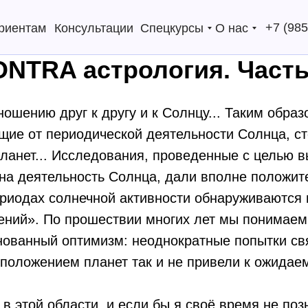
+7 (985
риентам
Консультации
Спецкурсы
О нас
ONTRA астрология. Часть
ношению друг к другу и к Солнцу... Таким образ
щие от периодической деятельности Солнца, сто
ланет... Исследования, проведенные с целью 
 на деятельность Солнца, дали вполне положи
ериодах солнечной активности обнаруживаются
ений». По прошествии многих лет мы понимаем
нованный оптимизм: неоднократные попытки св
сположением планет так и не привели к ожидаем
 в этой области, и если бы я своё время не по