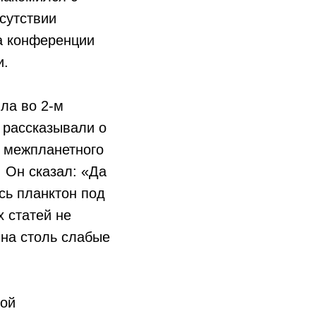
сутствии
на конференции
и.
ла во 2-м
 рассказывали о
и межпланетного
 Он сказал: «Да
есь планктон под
х статей не
ь на столь слабые
кой