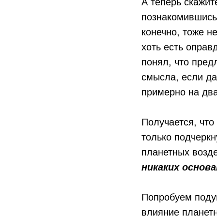
А теперь скажит
познакомившись 
конечно, тоже н
хоть есть оправд
понял, что пред
смысла, если да
примерно на два
Получается, что
только подчеркн
планетных возде
никаких основ
Попробуем поду
влияние планетн