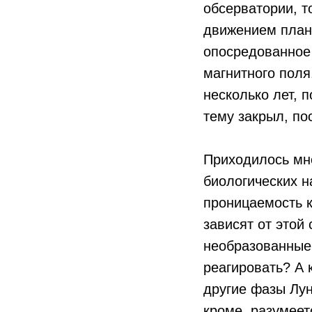
обсерватории, т
движением плане
опосредованное 
магнитного поля
несколько лет, 
тему закрыл, по
Приходилось мне
биологических н
проницаемость к
зависят от этой
необразованные,
реагировать? А 
другие фазы Лун
кроме, разумеет