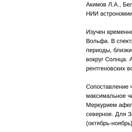
Акимов Л.А., Бе
НИИ астрономии
Изучен временно
Вольфа. В спек
периоды, близк
вокруг Солнца. 
рентгеновских в
Сопоставление ч
максимальное ч
Меркурием афел
северное. Для 
(октябрь-ноябрь