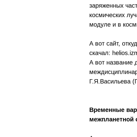
заряженных част
космических луч
модуле и в косм
А вот сайт, отку
скачал: helios.iz
А вот название 
междисциплинар
Г.Я.Васильева (
Временные вари
межпланетной 