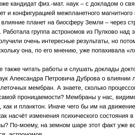
оже кандидат физ.-мат. наук – с докладом о св
т и конфигурацией межпланетного магнитного 
влияние планет на биосферу Земли – через ст
. Работала группа астрономов из Пулково над 
получили очень интересные результаты, но пото
скольку она, по его мнению, уже попахивала «
 также читать работы и слушать доклады докт
аук Александра Петровича Дуброва о влиянии 
леточных мембран. А знаете, сколько процессо
 самой проницаемости? Мембраны у нас, видимо
 как и планктон. Иначе чего бы им на движени
как насчёт изменения психического состояния в
ы? По-моему, на земном шаре этот факт уже в
ся, астрономов.