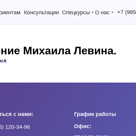
+7 (985
риентам
Консультации
Спецкурсы
О нас
ние Михаила Левина.
ным
ться с нами:
График работы
Офис:
5) 120-34-96