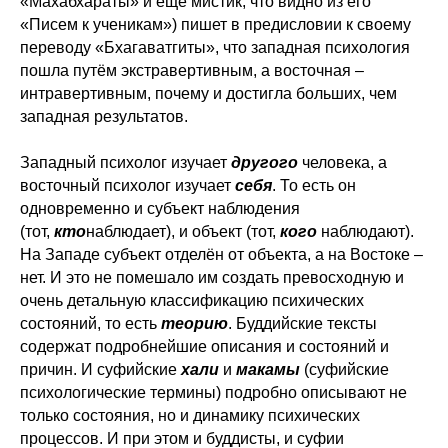
«Махабхараты» и ещё мистик, что видно из его
«Писем к ученикам») пишет в предисловии к своему
переводу «Бхагаватгиты», что западная психология
пошла путём экстравертивным, а восточная –
интравертивным, почему и достигла больших, чем
западная результатов.
Западный психолог изучает
другого
человека, а
восточный психолог изучает
себя
. То есть он
одновременно и субъект наблюдения
(тот,
кто
наблюдает), и объект (тот,
кого
наблюдают).
На Западе субъект отделён от объекта, а на Востоке –
нет. И это не помешало им создать превосходную и
очень детальную классификацию психических
состояний, то есть
теорию
. Буддийские тексты
содержат подробнейшие описания и состояний и
причин. И суфийские
хали
и
макамы
(суфийские
психологические термины) подробно описывают не
только состояния, но и динамику психических
процессов. И при этом и буддисты, и суфии