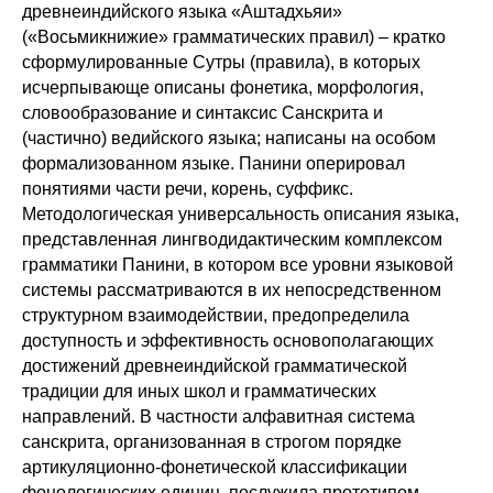
древнеиндийского языка «Аштадхьяи»
(«Восьмикнижие» грамматических правил) – кратко
сформулированные Сутры (правила), в которых
исчерпывающе описаны фонетика, морфология,
словообразование и синтаксис Санскрита и
(частично) ведийского языка; написаны на особом
формализованном языке. Панини оперировал
понятиями части речи, корень, суффикс.
Методологическая универсальность описания языка,
представленная лингводидактическим комплексом
грамматики Панини, в котором все уровни языковой
системы рассматриваются в их непосредственном
структурном взаимодействии, предопределила
доступность и эффективность основополагающих
достижений древнеиндийской грамматической
традиции для иных школ и грамматических
направлений. В частности алфавитная система
санскрита, организованная в строгом порядке
артикуляционно-фонетической классификации
фонологических единиц, послужила прототипом