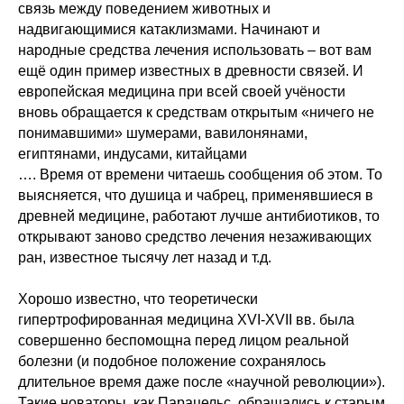
связь между поведением животных и
надвигающимися катаклизмами. Начинают и
народные средства лечения использовать – вот вам
ещё один пример известных в древности связей. И
европейская медицина при всей своей учёности
вновь обращается к средствам открытым «ничего не
понимавшими» шумерами, вавилонянами,
египтянами, индусами, китайцами
…. Время от времени читаешь сообщения об этом. То
выясняется, что душица и чабрец, применявшиеся в
древней медицине, работают лучше антибиотиков, то
открывают заново средство лечения незаживающих
ран, известное тысячу лет назад и т.д.
Хорошо известно, что теоретически
гипертрофированная медицина XVI-XVII вв. была
совершенно беспомощна перед лицом реальной
болезни (и подобное положение сохранялось
длительное время даже после «научной революции»).
Такие новаторы, как Парацельс, обращались к старым