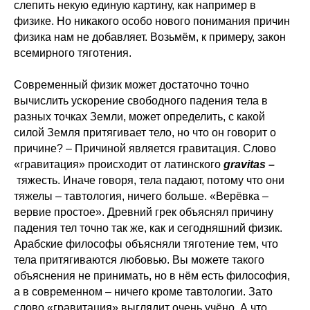
слепить некую единую картину, как например в
физике. Но никакого особо нового понимания причин
физика нам не добавляет. Возьмём, к примеру, закон
всемирного тяготения.
Современный физик может достаточно точно
вычислить ускорение свободного падения тела в
разных точках Земли, может определить, с какой
силой Земля притягивает тело, но что он говорит о
причине? – Причиной является гравитация. Слово
«гравитация» происходит от латинского
gravitas –
тяжесть. Иначе говоря, тела падают, потому что они
тяжелы – тавтология, ничего больше. «Верёвка –
вервие простое». Древний грек объяснял причину
падения тел точно так же, как и сегодняшний физик.
Арабские философы объясняли тяготение тем, что
тела притягиваются любовью. Вы можете такого
объяснения не принимать, но в нём есть философия,
а в современном – ничего кроме тавтологии. Зато
слово «гравитация» выглядит очень учёно. А что